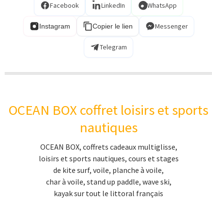
kite surf en Charente-Maritime
Facebook
LinkedIn
WhatsApp
kite surf en aquitaine
Messenger
Instagram
Copier le lien
kite surf en Languedoc-Roussillon
Telegram
Char à voile
coffret cadeau char à voile
apprendre le char à voile
initiation char à voile
OCEAN BOX coffret loisirs et sports
cadeau char à voile
nautiques
char à voile Manche
OCEAN BOX, coffrets cadeaux multiglisse,
char à voile Calvados
loisirs et sports nautiques, cours et stages
char à voile Calvados
de kite surf, voile, planche à voile,
char à voile, stand up paddle, wave ski,
Char à voile Nord-Pas-de-Calais
kayak sur tout le littoral français
Char à voile bretagne