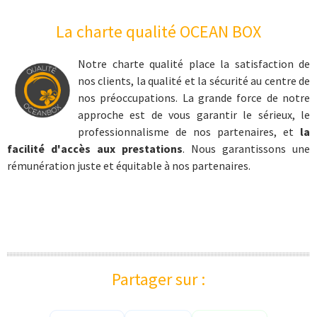
Livraison
La charte qualité OCEAN BOX
cadeau sport
coffret cadeau extrême
Notre charte qualité place la satisfaction de
nos clients, la qualité et la sécurité au centre de
cadeau sports nautiques
nos préoccupations. La grande force de notre
cadeau aventure
approche est de vous garantir le sérieux, le
professionnalisme de nos partenaires, et
la
coffret cadeau prestige
facilité d'accès aux prestations
. Nous garantissons une
Kite surf
rémunération juste et équitable à nos partenaires.
coffret cadeau kite surf
apprendre le kite surf
kite surf en Bretagne
kite surf dans le Nord-Pas-de-Calais
kite surf en Picardie
Partager sur :
kite surf en Vendée Loire-Atlantique