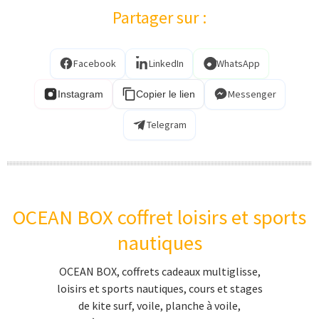
kite surf en Picardie
Partager sur :
kite surf en Vendée Loire-Atlantique
kite surf en Charente-Maritime
Facebook
LinkedIn
WhatsApp
kite surf en aquitaine
Messenger
Instagram
Copier le lien
kite surf en Languedoc-Roussillon
Telegram
Char à voile
coffret cadeau char à voile
apprendre le char à voile
initiation char à voile
OCEAN BOX coffret loisirs et sports
cadeau char à voile
nautiques
char à voile Manche
OCEAN BOX, coffrets cadeaux multiglisse,
char à voile Calvados
loisirs et sports nautiques, cours et stages
char à voile Calvados
de kite surf, voile, planche à voile,