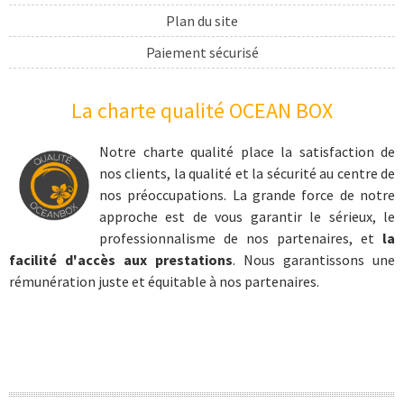
Plan du site
Paiement sécurisé
Livraison
La charte qualité OCEAN BOX
cadeau sport
coffret cadeau extrême
Notre charte qualité place la satisfaction de
nos clients, la qualité et la sécurité au centre de
cadeau sports nautiques
nos préoccupations. La grande force de notre
cadeau aventure
approche est de vous garantir le sérieux, le
professionnalisme de nos partenaires, et
la
coffret cadeau prestige
facilité d'accès aux prestations
. Nous garantissons une
Kite surf
rémunération juste et équitable à nos partenaires.
coffret cadeau kite surf
apprendre le kite surf
kite surf en Bretagne
kite surf dans le Nord-Pas-de-Calais