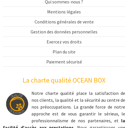
Qui sommes-nous ?
Mentions légales
Conditions générales de vente
Gestion des données personnelles
Exercez vos droits
Plan du site
Paiement sécurisé
Livraison
La charte qualité OCEAN BOX
cadeau sport
coffret cadeau extrême
Notre charte qualité place la satisfaction de
nos clients, la qualité et la sécurité au centre de
cadeau sports nautiques
nos préoccupations. La grande force de notre
cadeau aventure
approche est de vous garantir le sérieux, le
professionnalisme de nos partenaires, et
la
coffret cadeau prestige
facilité d'accès aux prestations
. Nous garantissons une