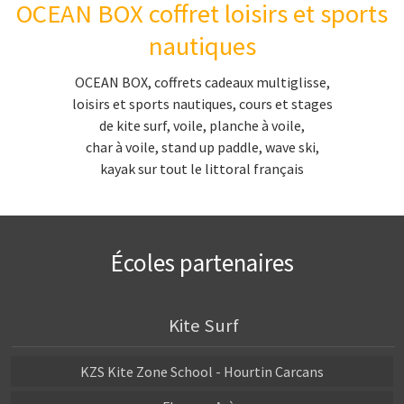
OCEAN BOX coffret loisirs et sports
cadeau char à voile
nautiques
char à voile Manche
OCEAN BOX, coffrets cadeaux multiglisse,
char à voile Calvados
loisirs et sports nautiques, cours et stages
char à voile Calvados
de kite surf, voile, planche à voile,
char à voile, stand up paddle, wave ski,
Char à voile Nord-Pas-de-Calais
kayak sur tout le littoral français
Char à voile bretagne
Char à voile en vendée
Char à voile en Charente-Maritime
Écoles partenaires
Char à voile en Aquitaine
Stand-up Paddle
Kite Surf
coffret cadeau stand up paddle
KZS Kite Zone School - Hourtin Carcans