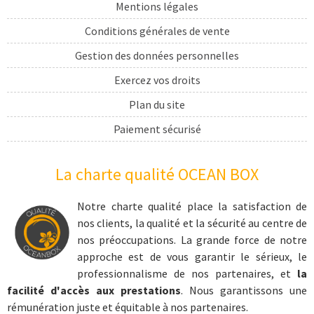
Mentions légales
Conditions générales de vente
Gestion des données personnelles
Exercez vos droits
Plan du site
Paiement sécurisé
Livraison
La charte qualité OCEAN BOX
cadeau sport
coffret cadeau extrême
Notre charte qualité place la satisfaction de
nos clients, la qualité et la sécurité au centre de
cadeau sports nautiques
nos préoccupations. La grande force de notre
cadeau aventure
approche est de vous garantir le sérieux, le
professionnalisme de nos partenaires, et
la
coffret cadeau prestige
facilité d'accès aux prestations
. Nous garantissons une
Kite surf
rémunération juste et équitable à nos partenaires.