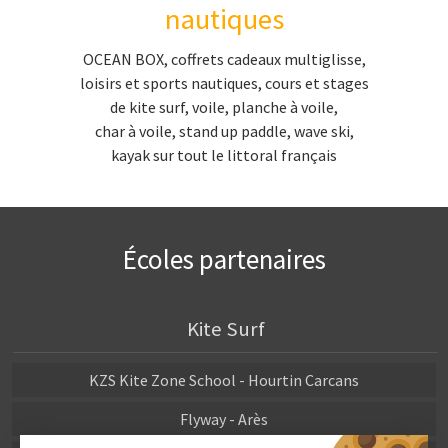
cadeau char à voile
nautiques
char à voile Manche
OCEAN BOX, coffrets cadeaux multiglisse,
char à voile Calvados
loisirs et sports nautiques, cours et stages
char à voile Calvados
de kite surf, voile, planche à voile,
char à voile, stand up paddle, wave ski,
Char à voile Nord-Pas-de-Calais
kayak sur tout le littoral français
Char à voile bretagne
Char à voile en vendée
Char à voile en Charente-Maritime
Écoles partenaires
Char à voile en Aquitaine
Stand-up Paddle
Kite Surf
coffret cadeau stand up paddle
KZS Kite Zone School - Hourtin Carcans
Flyway - Arès