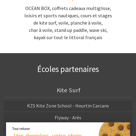
char à voile Manche
OCEAN BOX, coffrets cadeaux multiglisse,
char à voile Calvados
loisirs et sports nautiques, cours et stages
char à voile Calvados
de kite surf, voile, planche à voile,
char à voile, stand up paddle, wave ski,
Char à voile Nord-Pas-de-Calais
kayak sur tout le littoral français
Char à voile bretagne
Char à voile en vendée
Char à voile en Charente-Maritime
Écoles partenaires
Char à voile en Aquitaine
Stand-up Paddle
Kite Surf
coffret cadeau stand up paddle
KZS Kite Zone School - Hourtin Carcans
Flyway - Arès
H2O Kite - Biscarrosse
Tout refuser