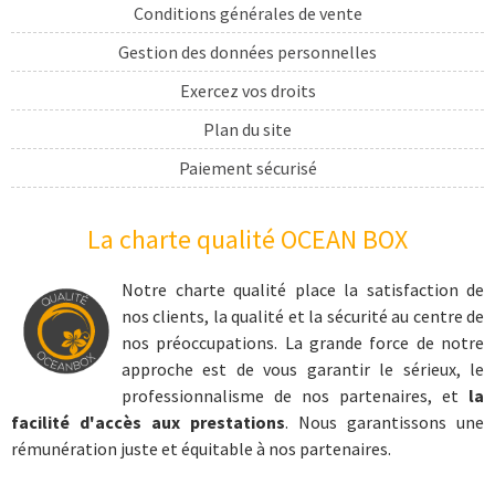
Conditions générales de vente
Gestion des données personnelles
Exercez vos droits
Plan du site
Paiement sécurisé
Livraison
La charte qualité OCEAN BOX
cadeau sport
coffret cadeau extrême
Notre charte qualité place la satisfaction de
nos clients, la qualité et la sécurité au centre de
cadeau sports nautiques
nos préoccupations. La grande force de notre
cadeau aventure
approche est de vous garantir le sérieux, le
professionnalisme de nos partenaires, et
la
coffret cadeau prestige
facilité d'accès aux prestations
. Nous garantissons une
Kite surf
rémunération juste et équitable à nos partenaires.
coffret cadeau kite surf